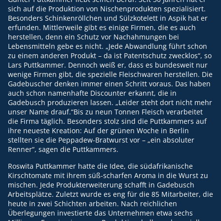
sich auf die Produktion von Nischenprodukten spezialisiert.
Besonders Schinkenröllchen und Sülzkotelett in Aspik hat er
erfunden. Mittlerweile gibt es einige Firmen, die es auch
herstellen, denn ein Schutz vor Nachahmungen bei
Lebensmitteln gebe es nicht. „Jede Abwandlung führt schon
zu einem anderen Produkt – da ist Patentschutz zwecklos“, so
Lars Puttkammer. Dennoch weiß er, dass es bundesweit nur
wenige Firmen gibt, die spezielle Fleischwaren herstellen. Die
Gadebuscher denken immer einen Schritt voraus. Das haben
auch schon namenhafte Discounter erkannt, die in
Gadebusch produzieren lassen. „Leider steht dort nicht mehr
unser Name drauf.“Bis zu neun Tonnen Fleisch verarbeitet
die Firma täglich. Besonders stolz sind die Puttkammers auf
ihre neueste Kreation: Auf der grünen Woche in Berlin
stellten sie die Peppadew-Bratwurst vor – „ein absoluter
Renner“, sagen die Puttkammers.
Roswita Puttkammer hatte die Idee, die südafrikanische
Kirschtomate mit ihrem süß-scharfen Aroma in die Wurst zu
mischen. Jede Produkterweiterung schafft in Gadebusch
Arbeitsplätze. Zuletzt wurde es eng für die 85 Mitarbeiter, die
heute in zwei Schichten arbeiten. Nach reichlichen
Überlegungen investierte das Unternehmen etwa sechs