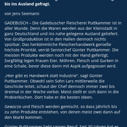
bis ins Ausland gefragt.
von Jens Seemann
GADEBUSCH – Die Gadebuscher Fleischerei Puttkammer ist in
aller Munde. Denn die Waren werden aus der Kleinstadt in
ganz Deutschland und ins nahe gelegene Ausland geliefert.
Von Großproduktion ist in den Hallen dennoch nichts
spürbar. Das herkömmliche Fleischerhandwerk genieße
höchste Priorität, verrät Seniorchef Günter Puttkammer. Die
meisten Produkte werden noch mit der Hand gefertigt.
Sorgfältig legen Frauen Eier, Möhren, Fleisch und Gurken in
eine Schale, bevor diese dann mit Aspik aufgegossen wird.
„Hier gibt es Handwerk statt Industrie“, sagt Günter
Puttkammer. Obwohl sein Sohn Lars mittlerweile die
Geschicke leitet, schaut der Chef dennoch immer zwei bis
dreimal in der Woche vorbei. Meist stellt er sich dann in die
Probierküchen. Dort habe er die besten Ideen.
Gewürze und Fleisch werden gemischt, so dass jährlich bis
zu zehn Produkte entstehen, von denen meist zwei dann auf
den Markt kommen.
Günter Puttkammer liebt seinen Beruf. Seit 30 Jahren hat er