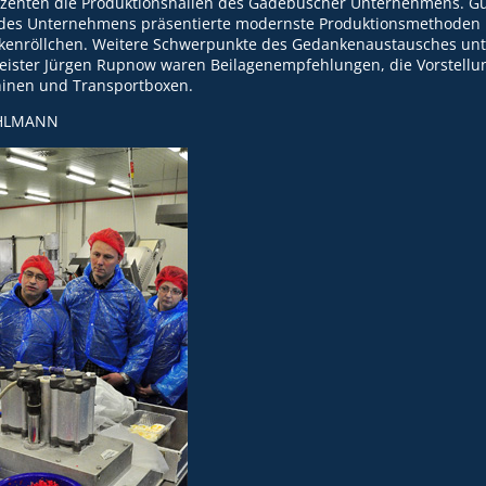
zenten die Produktionshallen des Gadebuscher Unternehmens. G
des Unternehmens präsentierte modernste Produktionsmethoden 
kenröllchen. Weitere Schwerpunkte des Gedankenaustausches unt
ister Jürgen Rupnow waren Beilagenempfehlungen, die Vorstellu
inen und Transportboxen.
OHLMANN